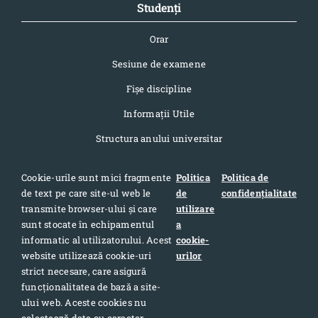
Studenți
Orar
Sesiune de examene
Fișe discipline
Informaţii Utile
Structura anului universitar
Cookie-urile sunt mici fragmente
Politica
Politica de
de text pe care site-ul web le
de
confidențialitate
Contact
transmite browser-ului și care
utilizare
sunt stocate în echipamentul
a
Adresa: Str. Pandurilor 7, cod postal 400376, Cluj-Napoca,
informatic al utilizatorului. Acest
cookie-
România
website utilizează cookie-uri
urilor
Telefon: 0040-264-420709
strict necesare, care asigură
funcționalitatea de bază a site-
Telefon: 0040-264-405367
ului web. Aceste cookies nu
Email: sport@ubbcluj.ro