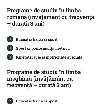
Școala Doctorală
Programe de studiu în limba
Internațional
română (învățământ cu frecvență
– durată 3 ani)
Știri
Tur virtual
Educație fizică și sport
Contact
Sport și performanță motrică
Kinetoterapie și motricitate specială
Programe de studiu în limba
maghiară (învățământ cu
frecvență – durată 3 ani)
Educație fizică și sport