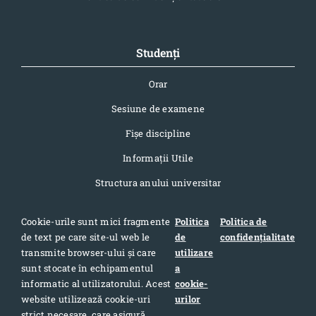
Studenți
Orar
Sesiune de examene
Fișe discipline
Informaţii Utile
Structura anului universitar
Cookie-urile sunt mici fragmente
Politica
Politica de
de text pe care site-ul web le
de
confidențialitate
Contact
transmite browser-ului și care
utilizare
sunt stocate în echipamentul
a
Adresa: Str. Pandurilor 7, cod postal 400376, Cluj-Napoca,
informatic al utilizatorului. Acest
cookie-
România
website utilizează cookie-uri
urilor
Telefon: 0040-264-420709
strict necesare, care asigură