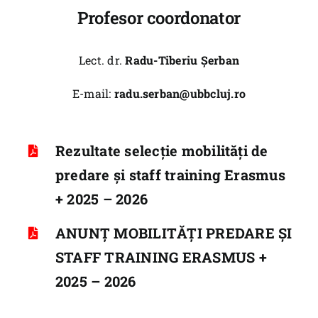
Profesor coordonator
Școala Doctorală
Internațional
Lect. dr.
Radu-Tiberiu Șerban
Știri
E-mail:
radu.serban@ubbcluj.ro
Tur virtual
Contact
Rezultate selecţie mobilităţi de
predare și staff training Erasmus
+ 2025 – 2026
ANUNȚ MOBILITĂȚI PREDARE ȘI
STAFF TRAINING ERASMUS +
2025 – 2026