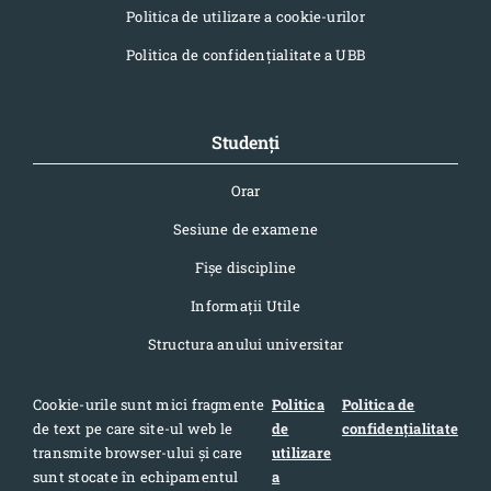
Politica de utilizare a cookie-urilor
Politica de confidențialitate a UBB
Studenți
Orar
Sesiune de examene
Fișe discipline
Informaţii Utile
Structura anului universitar
Cookie-urile sunt mici fragmente
Politica
Politica de
de text pe care site-ul web le
de
confidențialitate
Contact
transmite browser-ului și care
utilizare
sunt stocate în echipamentul
a
Adresa: Str. Pandurilor 7, cod postal 400376, Cluj-Napoca,