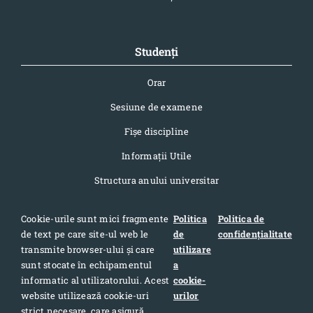
Studenți
Orar
Sesiune de examene
Fișe discipline
Informaţii Utile
Structura anului universitar
Cookie-urile sunt mici fragmente
Politica
Politica de
de text pe care site-ul web le
de
confidențialitate
Contact
transmite browser-ului și care
utilizare
sunt stocate în echipamentul
a
Adresa: Str. Pandurilor 7, cod postal 400376, Cluj-Napoca,
informatic al utilizatorului. Acest
cookie-
România
website utilizează cookie-uri
urilor
Telefon: 0040-264-420709
strict necesare, care asigură