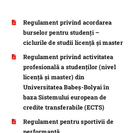
Școala Doctorală
Internațional
Regulament privind acordarea
Știri
burselor pentru studenți –
ciclurile de studii licență și master
Tur virtual
Contact
Regulament privind activitatea
profesională a studenţilor (nivel
licenţă şi master) din
Universitatea Babeş-Bolyai în
baza Sistemului european de
credite transferabile (ECTS)
Regulament pentru sportivii de
performanţă