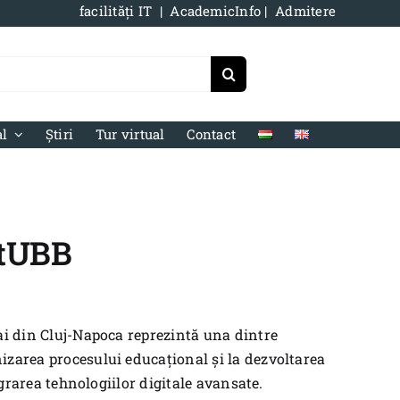
facilități IT
|
AcademicInfo
|
Admitere
al
Știri
Tur virtual
Contact
rtUBB
yai din Cluj-Napoca reprezintă una dintre
izarea procesului educațional și la dezvoltarea
egrarea tehnologiilor digitale avansate.