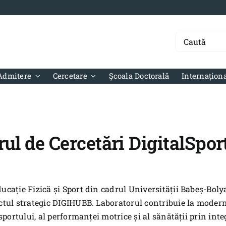
Search
for:
Admitere
Cercetare
Școala Doctorală
Internațion
rul de Cercetări DigitalSpo
ucație Fizică și Sport din cadrul Universității Babeș-Bol
ctul strategic DIGIHUBB. Laboratorul contribuie la modern
sportului, al performanței motrice și al sănătății prin int