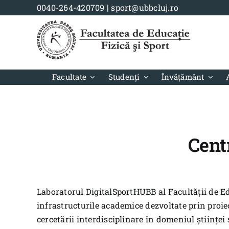
Skip
0040-264-420709
|
sport@ubbcluj.ro
to
content
Facultate
Studenți
Învățământ
Cent
Laboratorul DigitalSportHUBB al Facultății de Ed
infrastructurile academice dezvoltate prin proie
cercetării interdisciplinare în domeniul științei 