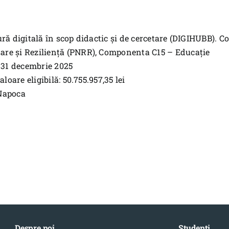
tură digitală în scop didactic și de cercetare (DIGIHUBB). 
sare și Reziliență (PNRR), Componenta C15 – Educație
– 31 decembrie 2025
Valoare eligibilă: 50.755.957,35 lei
-Napoca
Despre noi
Studenți