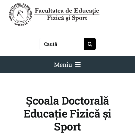
Skip
to
content
Search
for:
Meniu
Facultate
Studenți
Școala Doctorală
Învățământ
Educație Fizică și
Admitere
Sport
Cercetare