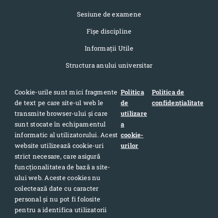
Sesiune de examene
Fișe discipline
Informaţii Utile
Structura anului universitar
Cookie-urile sunt mici fragmente
Politica
Politica de
de text pe care site-ul web le
de
confidențialitate
Contact
transmite browser-ului și care
utilizare
sunt stocate în echipamentul
a
Adresa: Str. Pandurilor 7, cod postal 400376, Cluj-Napoca,
informatic al utilizatorului. Acest
cookie-
România
website utilizează cookie-uri
urilor
Telefon: 0040-264-420709
strict necesare, care asigură
funcționalitatea de bază a site-
Telefon: 0040-264-405367
ului web. Aceste cookies nu
Email: sport@ubbcluj.ro
colectează date cu caracter
personal și nu pot fi folosite
pentru a identifica utilizatorii