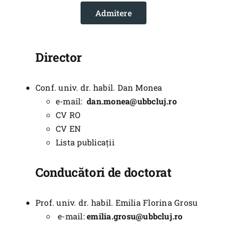
Școala Doctorală
Admitere
Internațional
Știri
Director
Tur virtual
Conf. univ. dr. habil. Dan Monea
Contact
e-mail:
dan.monea@ubbcluj.ro
CV RO
CV EN
Lista publicații
Conducători de doctorat
Prof. univ. dr. habil. Emilia Florina Grosu
e-mail:
emilia.grosu@ubbcluj.ro