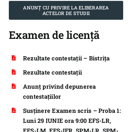
Școala Doctorală
ANUNȚ CU PRIVIRE LA ELIBERAREA
ACTELOR DE STUDII
Internațional
Examen de licență
Știri
Tur virtual
Contact
Rezultate contestații – Bistrița
Rezultate contestații
Anunț privind depunerea
contestațiilor
Susținere Examen scris – Proba 1:
Luni 29 IUNIE ora 9:00 EFS-LR,
EFS-LM, EFS-IFR, SPM-LR, SPM-