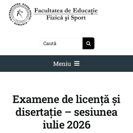
Skip
to
content
Search
for:
Meniu
Facultate
Studenți
Examene de licență și
Învățământ
disertație – sesiunea
Admitere
iulie 2026
Cercetare