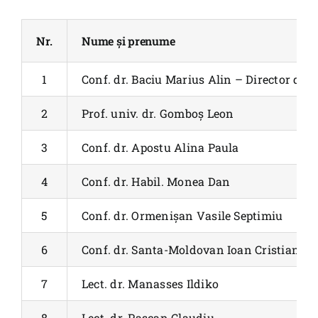
Școala Doctorală
Nr.
Nume și prenume
Internațional
Știri
1
Conf. dr. Baciu Marius Alin – Director de
Tur virtual
2
Prof. univ. dr. Gomboș Leon
Contact
3
Conf. dr. Apostu Alina Paula
4
Conf. dr. Habil. Monea Dan
5
Conf. dr. Ormenișan Vasile Septimiu
6
Conf. dr. Santa-Moldovan Ioan Cristian
7
Lect. dr. Manasses Ildiko
8
Lect. dr. Pascan Claudiu