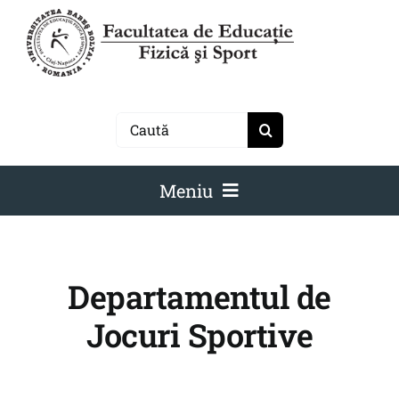
Skip
to
content
Search
for:
Meniu
Facultate
Studenți
Departamentul de
Învățământ
Jocuri Sportive
Admitere
Cercetare