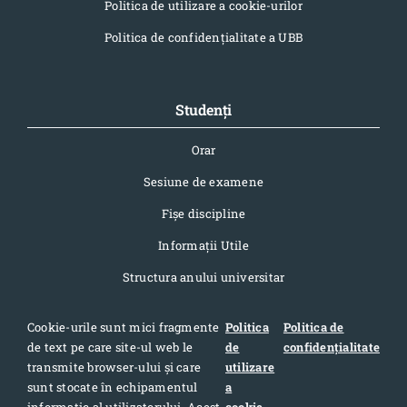
Politica de utilizare a cookie-urilor
Politica de confidențialitate a UBB
Studenți
Orar
Sesiune de examene
Fișe discipline
Informaţii Utile
Structura anului universitar
Cookie-urile sunt mici fragmente
Politica
Politica de
de text pe care site-ul web le
de
confidențialitate
Contact
transmite browser-ului și care
utilizare
sunt stocate în echipamentul
a
Adresa: Str. Pandurilor 7, cod postal 400376, Cluj-Napoca,