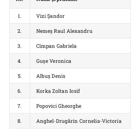
1.
Vizi Șandor
2.
Nemeș Raul Alexandru
3.
Cîmpan Gabriela
4.
Gușe Veronica
5.
Albuș Denis
6.
Korka Zoltan Iosif
7.
Popovici Gheorghe
8.
Anghel-Drugărin Cornelia-Victoria