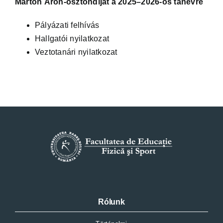
Márton Áron-ösztöndíjat
a 2025–2026-os tanévre
Pályázati felhívás
Hallgatói nyilatkozat
Veztotanári nyilatkozat
Rólunk