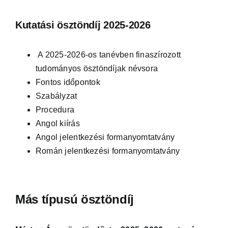
Kutatás
Kutatási ösztöndíj 2025-2026
Nemzetközi
Események
A 2025-2026-os tanévben finaszírozott
tudományos ösztöndíjak névsora
Virtuális túra
Fontos időpontok
Kapcsolat
Szabályzat
Procedura
Angol kiírás
Angol jelentkezési formanyomtatvány
Román jelentkezési formanyomtatvány
Más típusú ösztöndíj