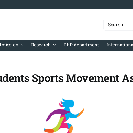
Search
for:
dmission
Research
PhD department
Internationa
udents Sports Movement A