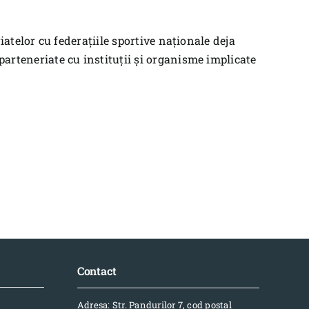
riatelor cu federațiile sportive naționale deja
parteneriate cu instituții și organisme implicate
Contact
Adresa: Str. Pandurilor 7, cod postal