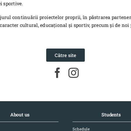
i sportive.
 jurul continuării proiectelor proprii, în păstrarea partene
aracter cultural, educațional și sportiv, precum și de noi 
Către site
About us
Students
Schedule