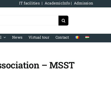
IT facilities
|
AcademicInfo
|
Admission
l
News
Virtual tour
Contact
ssociation – MSST