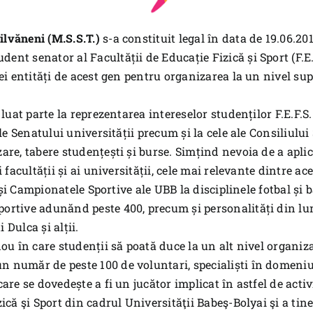
ilvăneni (M.S.S.T.)
s-a constituit legal în data de 19.06.20
ent senator al Facultății de Educație Fizică și Sport (F.E.
nei entități de acest gen pentru organizarea la un nivel su
 luat parte la reprezentarea intereselor studenților F.E.F.S
ale Senatului universității precum și la cele ale Consiliulu
are, tabere studențești și burse. Simțind nevoia de a apli
i facultății și ai universității, cele mai relevante dintre a
m și Campionatele Sportive ale UBB la disciplinele fotbal și 
portive adunănd peste 400, precum și personalități din lu
Dulca și alții.
nou în care studenții să poată duce la un alt nivel organi
 număr de peste 100 de voluntari, specialiști în domeniul e
are se dovedește a fi un jucător implicat în astfel de acti
zică şi Sport din cadrul Universităţii Babeş-Bolyai şi a tin