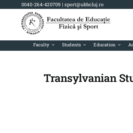
Skip
0040-264-420709
|
sport@ubbcluj.ro
to
content
Faculty
Students
Education
A
Transylvanian St