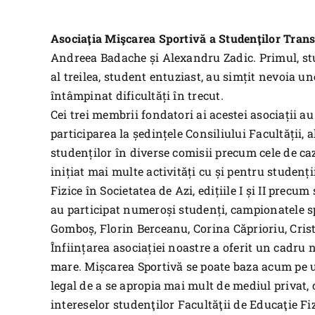
Asociaţia Mişcarea Sportivă a Studenţilor Trans
Andreea Badache și Alexandru Zadic. Primul, stud
al treilea, student entuziast, au simțit nevoia u
întâmpinat dificultăți în trecut.
Cei trei membrii fondatori ai acestei asociații au
participarea la ședințele Consiliului Facultății, 
studenților în diverse comisii precum cele de caz
inițiat mai multe activități cu și pentru studenți
Fizice în Societatea de Azi, edițiile I și II precu
au participat numeroși studenți, campionatele s
Gomboș, Florin Berceanu, Corina Căprioriu, Cristi 
Înființarea asociației noastre a oferit un cadru 
mare. Mișcarea Sportivă se poate baza acum pe un
legal de a se apropia mai mult de mediul privat, c
intereselor studenţilor Facultăţii de Educaţie Fi